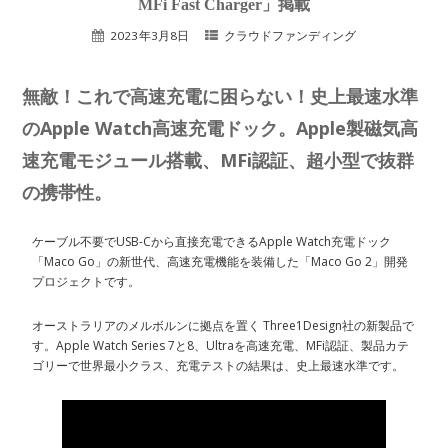
MFi Fast Charger」掲載
2023年3月8日
クラウドファンディング
無敵！これで高速充電に困らない！史上最速水準
のApple Watch高速充電ドック。Apple製磁気高
速充電モジュール搭載、MFi認証、超小型で抜群
の携帯性。
ケーブル不要でUSB-Cから直接充電できるApple Watch充電ドック
「Maco Go」の新世代、高速充電機能を装備した「Maco Go 2」開発
プロジェクトです。
オーストラリアのメルボルンに拠点を置く Three1Design社の新製品で
す。Apple Watch Series 7と8、Ultraを高速充電、MFi認証、製品カテ
ゴリーで世界最小クラス、充電テストの結果は、史上最速水準です。