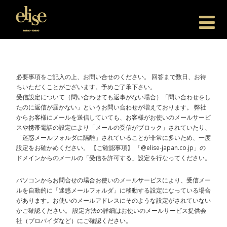
Elise Japan
必要事項をご記入の上、お問い合せのください。 回答まで数日、お待
ちいただくことがございます。予めご了承下さい。
受信設定について（問い合わせても返事がない場合）「問い合わせをし
たのに返信が届かない」というお問い合わせが増えております。 弊社
からお客様にメールを送信していても、お客様がお使いのメールサービ
スや携帯電話の設定により「メールの受信がブロック」されていたり、
「迷惑メールフォルダに隔離」されていることが非常に多いため、一度
設定をお確かめください。 【ご確認事項】 「@elise-japan.co.jp」の
ドメインからのメールの「受信を許可する」設定を行なってください。
パソコンからお問合せの場合お使いのメールサービスにより、受信メー
ルを自動的に「迷惑メールフォルダ」に移動する設定になっている場合
があります。お使いのメールアドレスにそのような設定がされていない
かご確認ください。 設定方法の詳細はお使いのメールサービス提供会
社（プロバイダなど）にご確認ください。