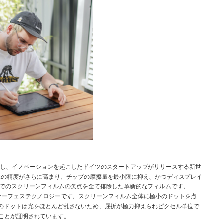
造し、イノベーションを起こしたドイツのスタートアップがリリースする新世
書く感覚の精度がさらに高まり、チップの摩擦量を最小限に抑え、かつディスプレイ
までのスクリーンフィルムの欠点を全て排除した革新的なフィルムです。
s（R）」サーフェステクノロジーです。スクリーンフィルム全体に極小のドットを点
のドットは光をほとんど乱さないため、屈折が極力抑えられピクセル単位で
ることが証明されています。