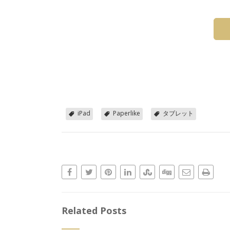
iPad
Paperlike
タブレット
Related Posts