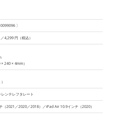
70099096 〕
）／4,299 円（税込）
m
 240 × 4mm）
 ）
チレンテレフタレート
ンチ（2021／2020／2018）／iPad Air 10.9インチ（2020）