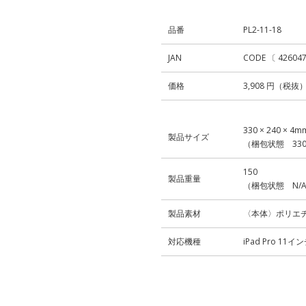
品番
PL2-11-18
JAN
CODE 〔 42604
価格
3,908 円（税抜
330 × 240 × 4m
製品サイズ
（梱包状態 330 ×
150
製品重量
（梱包状態 N/A
製品素材
〈本体〉ポリエ
対応機種
iPad Pro 11イ