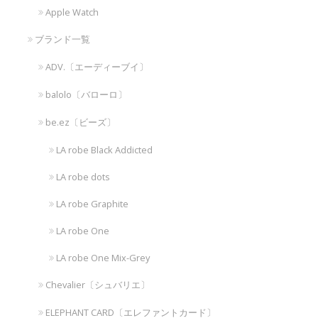
Apple Watch
ブランド一覧
ADV.〔エーディーブイ〕
balolo〔バローロ〕
be.ez〔ビーズ〕
LA robe Black Addicted
LA robe dots
LA robe Graphite
LA robe One
LA robe One Mix-Grey
Chevalier〔シュバリエ〕
ELEPHANT CARD〔エレファントカード〕