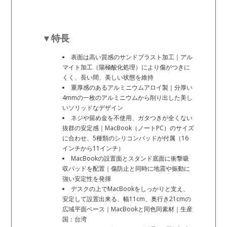
▼特長
表面は高い質感のサンドブラスト加工｜アル
マイト加工（陽極酸化処理）により傷がつきに
くく、長い間、美しい状態を維持
重厚感のあるアルミニウムアロイ製｜分厚い
4mmの一枚のアルミニウムから削り出した美し
いソリッドなデザイン
ネジや留め金を不使用、ガタつきが全くない
抜群の安定感｜MacBook（ノートPC）のサイズ
に合わせ、5種類のシリコンパッドが付属（16
インチから11インチ）
MacBookの設置面とスタンド底面に衝撃吸
収パッドを配置｜傷防止と同時に地震や振動に
強い安定性を発揮
デスクの上でMacBookをしっかりと支え、
安定して設置出来る、幅11cm、奥行き21cmの
広域平面ベース｜MacBookと同色同素材｜生産
国：台湾