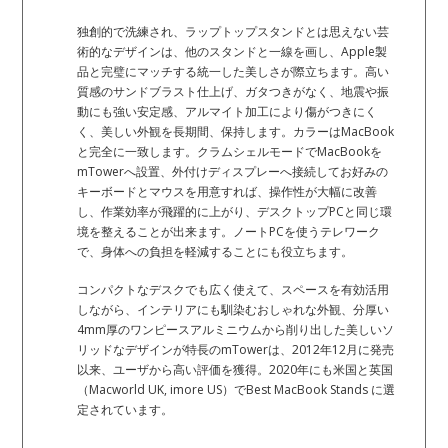
独創的で洗練され、ラップトップスタンドとは思えない芸
術的なデザインは、他のスタンドと一線を画し、Apple製
品と完璧にマッチする統一した美しさが際立ちます。高い
質感のサンドブラスト仕上げ、ガタつきがなく、地震や振
動にも強い安定感、アルマイト加工により傷がつきにく
く、美しい外観を長期間、保持します。カラーはMacBook
と完全に一致します。クラムシェルモードでMacBookを
mTowerへ設置、外付けディスプレーへ接続してお好みの
キーボードとマウスを用意すれば、操作性が大幅に改善
し、作業効率が飛躍的に上がり、デスクトップPCと同じ環
境を整えることが出来ます。ノートPCを使うテレワーク
で、身体への負担を軽減することにも役立ちます。
コンパクトなデスクでも広く使えて、スペースを有効活用
しながら、インテリアにも馴染むおしゃれな外観、分厚い
4mm厚のワンピースアルミニウムから削り出した美しいソ
リッドなデザインが特長のmTowerは、2012年12月に発売
以来、ユーザから高い評価を獲得。2020年にも米国と英国
（Macworld UK, imore US）でBest MacBook Stands に選
定されています。