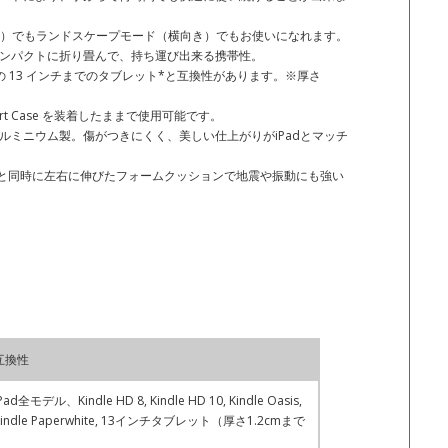
向き）でもランドスケープモード（横向き）でもお使いになれます。
ンパクトに折り畳んで、持ち運び出来る携帯性。
どの 13 インチまでのタブレット*と互換性があります。※厚さ
とSmart Case を装着したままで使用可能です。
ルミニウム製。傷がつきにくく、美しい仕上がりがiPadとマッチ
いと同時に左右に伸びたフォームクッションで地震や振動にも強い
互換性
Pad全モデル、Kindle HD 8, Kindle HD 10, Kindle Oasis,
Kindle Paperwhite, 13インチタブレット（厚さ1.2cmまで
）