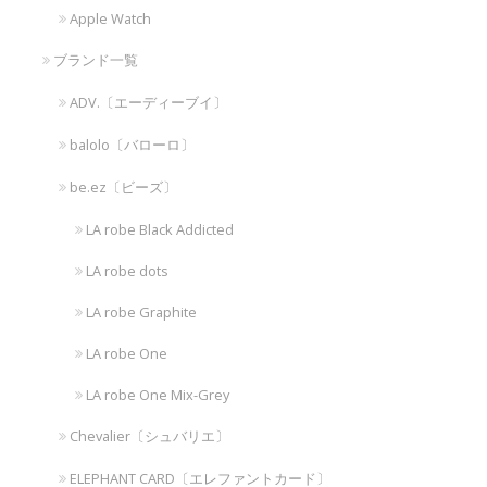
Apple Watch
ブランド一覧
ADV.〔エーディーブイ〕
balolo〔バローロ〕
be.ez〔ビーズ〕
LA robe Black Addicted
LA robe dots
LA robe Graphite
LA robe One
LA robe One Mix-Grey
Chevalier〔シュバリエ〕
ELEPHANT CARD〔エレファントカード〕