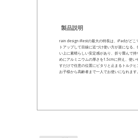
製品説明
rain design iRestの最大の特長は、i
トアップして目線に近づけ使い方が楽になる、
い上に素晴らしい安定感があり、折り畳んで持
めにアルミニウムの厚さを1.5cmに抑え、使
すだけで任意の位置にピタリと止まるトルクヒ
お子様から高齢者まで一人でお使いになれます