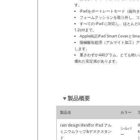
す。
iPadをポートレートモード（縦
フォームクッションを取り外し、コ
すべての iPad に対応し、ほとん
1.2cmまで。
Apple純正iPad Smart Cover
陽極酸化処理（アルマイト加工）ア
します。
重さわずか440グラム。とても軽
優れた安定感があります。
▼製品概要
製品名
カラー
rain design iRestfor iPad アル
i
シルバ
ミニウムラップ&デスクスタン
ー
ド