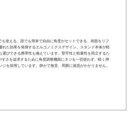
Padがどこでも使える、誰でも簡単で自由に角度がセットできる、画面をリフ
優れた効果を発揮するエルゴノミクスデザイン。スタンド本体が軽
ち運びできる携帯性も備えています。堅牢性と軽量性を両立するた
いやすさを追求するために角度調整機能にネジを一切使わず、軽く押
ンジを採用しています。静かで無音、周囲に迷惑がかかりません。
。