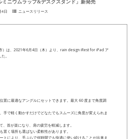
or iPad アルミニウムラップ&デスクスタンド」新発売
月4日
ニュースリリース
1年6月4日（木）より、rain design iRest for iPad ア
した。
位置に最適なアングルにセットできます。最大 60 度まで角度調
、手で軽く動かすだけでどなたでもスムーズに角度が変えられま
き上げて、首が楽になり、肩の疲労を軽減します。
も置く場所も選ばない柔軟性があります。
ートにより、手ぶらで何時間でも快適に使い続けることが出来ま