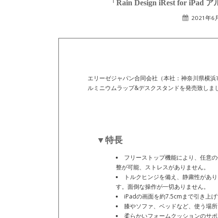
「Rain Design iRest f
2021年6
エリーゼジャパン合同会社（本社：神奈川県横浜市）は、202
ルミニウムラップ&デスクスタンドを発売致しま
▼特長
フリーストップ機能により、任意の
整が可能、ストレスがありません。
トルクヒンジを備え、静粛性があり
す。面倒な操作が一切ありません。
iPadの画面を約7.5cmまで引
膝やソファ、ベッドなど、使う場所
柔らかいフォームクッションのサポ